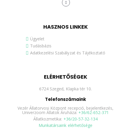
HASZNOS LINKEK
Ügyelet
Tudásbázis
Adatkezelési Szabályzat és Tájékoztató
ELÉRHETŐSÉGEK
6724 Szeged, Klapka tér 10.
Telefonszámaink
Vezér Állatorvosi Központ recepció, bejelentkezés,
Univerzoom Állatok Áruháza:
+36/62-652-371
Állatkozmetika:
+36/20-57-32-134
Munkatársaink elérhetősége