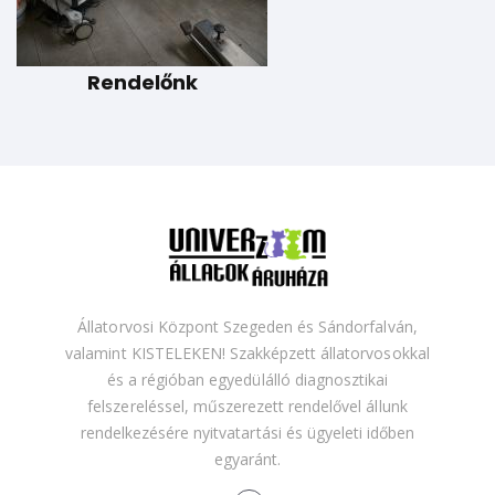
Rendelőnk
Állatorvosi Központ Szegeden és Sándorfalván,
valamint KISTELEKEN! Szakképzett állatorvosokkal
és a régióban egyedülálló diagnosztikai
felszereléssel, műszerezett rendelővel állunk
rendelkezésére nyitvatartási és ügyeleti időben
egyaránt.