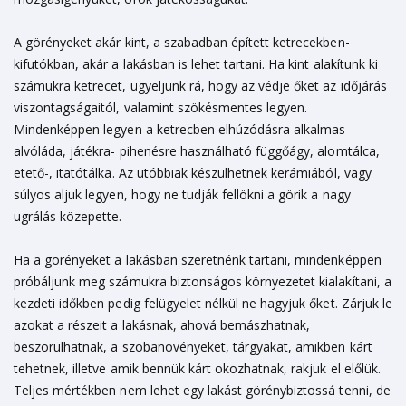
A görényeket akár kint, a szabadban épített ketrecekben-
kifutókban, akár a lakásban is lehet tartani. Ha kint alakítunk ki
számukra ketrecet, ügyeljünk rá, hogy az védje őket az időjárás
viszontagságaitól, valamint szökésmentes legyen.
Mindenképpen legyen a ketrecben elhúzódásra alkalmas
alvóláda, játékra- pihenésre használható függőágy, alomtálca,
etető-, itatótálka. Az utóbbiak készülhetnek kerámiából, vagy
súlyos aljuk legyen, hogy ne tudják fellökni a görik a nagy
ugrálás közepette.
Ha a görényeket a lakásban szeretnénk tartani, mindenképpen
próbáljunk meg számukra biztonságos környezetet kialakítani, a
kezdeti időkben pedig felügyelet nélkül ne hagyjuk őket. Zárjuk le
azokat a részeit a lakásnak, ahová bemászhatnak,
beszorulhatnak, a szobanövényeket, tárgyakat, amikben kárt
tehetnek, illetve amik bennük kárt okozhatnak, rakjuk el előlük.
Teljes mértékben nem lehet egy lakást görénybiztossá tenni, de