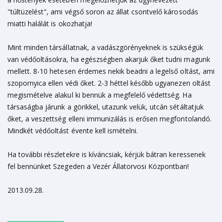
"túltüzelést", ami végső soron az állat csontvelő károsodás
miatti halálát is okozhatja!
Mint minden társállatnak, a vadászgörényeknek is szükségük
van védőoltásokra, ha egészségben akarjuk őket tudni magunk
mellett. 8-10 hetesen érdemes nekik beadni a legelső oltást, ami
szopornyica ellen védi őket. 2-3 héttel később ugyanezen oltást
megismételve alakul ki bennük a megfelelő védettség. Ha
társaságba járunk a görikkel, utazunk velük, utcán sétáltatjuk
őket, a veszettség elleni immunizálás is erősen megfontolandó.
Mindkét védőoltást évente kell ismételni.
Ha további részletekre is kíváncsiak, kérjük bátran keressenek
fel bennünket Szegeden a Vezér Állatorvosi Központban!
2013.09.28.