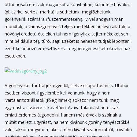
otthonosan érezzük magunkat a konyhában, különféle húsokat
(pl. csirke, sertés, marha) is süthetünk, megfőzhetünk
görényeink számára (fűszermentesen!). Mivel ahogyan már
mondtuk, a vadászgörények teljes mértékben húsevő állatok, a
növényi eredetű ételeken túl nem igénylik a tejtermékeket sem,
mint például a tej, túró, sajt. Ezeket is nehezen tudják lebontani,
ezért különböző emésztőszervi megbetegedéseket okozhatnak
esetükben.
A görényeket tarthatjuk egyedül, illetve csoportosan is. Utóbbi
esetben viszont figyelembe kell vennünk, hogy a nem
ivartalanított állatok (főleg hímek) sokszor nem tűrik meg
egymást az ivarérést követően. Az ivartalanítást nemcsak
emiatt érdemes átgondolni, hanem más érvek is szólnak a
műtét mellett. Egyrészt, ha nem kívánunk görény-tenyésztőkké
válni, akkor megvéd minket a nem kívánt szaporulattól, továbbá
a nőstények esetében megelőzhetjük az úgynevezett