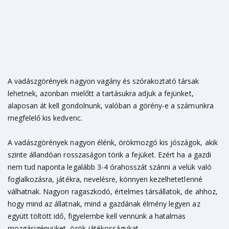
A vadászgörények nagyon vagány és szórakoztató társak
lehetnek, azonban mielőtt a tartásukra adjuk a fejünket,
alaposan át kell gondolnunk, valóban a görény-e a számunkra
megfelelő kis kedvenc.
A vadászgörények nagyon élénk, örökmozgó kis jószágok, akik
szinte állandóan rosszaságon törik a fejüket. Ezért ha a gazdi
nem tud naponta legalább 3-4 órahosszát szánni a velük való
foglalkozásra, játékra, nevelésre, könnyen kezelhetetlenné
válhatnak. Nagyon ragaszkodó, értelmes társállatok, de ahhoz,
hogy mind az állatnak, mind a gazdának élmény legyen az
együtt töltött idő, figyelembe kell vennünk a hatalmas
mozgásigényüket, örök játékosságukat.