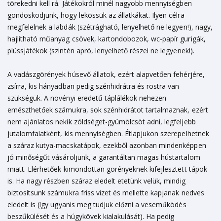
törekedni kell rá. Játékokról minél nagyobb mennyiségben
gondoskodjunk, hogy lekössük az állatkákat. Ilyen célra
megfelelnek a labdák (szétrágható, lenyelhető ne legyen!), nagy,
hajlítható műanyag csövek, kartondobozok, wc-papír gurigák,
plüssjátékok (szintén apró, lenyelhető részei ne legyenek!).
A vadászgörények húsevő állatok, ezért alapvetően fehérjére,
zsírra, kis hányadban pedig szénhidrátra és rostra van
szükségük. A növényi eredetű táplálékok nehezen
emészthetőek számukra, sok szénhidrátot tartalmaznak, ezért
nem ajánlatos nekik zöldséget-gyümölcsöt adni, legfeljebb
jutalomfalatként, kis mennyiségben. Étlapjukon szerepelhetnek
a száraz kutya-macskatápok, ezekből azonban mindenképpen
jó minőségűt vásároljunk, a garantáltan magas hústartalom
miatt. Elérhetőek kimondottan görényeknek kifejlesztett tápok
is. Ha nagy részben száraz eledelt etetünk velük, mindig
biztosítsunk számukra friss vizet és mellette kapjanak nedves
eledelt is (így ugyanis meg tudjuk előzni a veseműködés
beszűkülését és a húgykövek kialakulását). Ha pedig