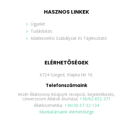
HASZNOS LINKEK
Ügyelet
Tudásbázis
Adatkezelési Szabályzat és Tájékoztató
ELÉRHETŐSÉGEK
6724 Szeged, Klapka tér 10.
Telefonszámaink
Vezér Állatorvosi Központ recepció, bejelentkezés,
Univerzoom Állatok Áruháza:
+36/62-652-371
Állatkozmetika:
+36/20-57-32-134
Munkatársaink elérhetősége