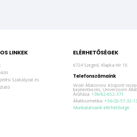
OS LINKEK
ELÉRHETŐSÉGEK
t
6724 Szeged, Klapka tér 10.
ázis
Telefonszámaink
zelési Szabályzat és
Vezér Állatorvosi Központ recep
ztató
bejelentkezés, Univerzoom Álla
Áruháza:
+36/62-652-371
Állatkozmetika:
+36/20-57-32-1
Munkatársaink elérhetősége