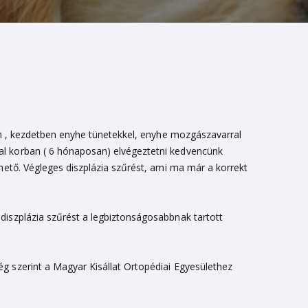
ban , kezdetben enyhe tünetekkel, enyhe mozgászavarral
tal korban ( 6 hónaposan) elvégeztetni kedvencünk
lhető. Végleges diszplázia szűrést, ami ma már a korrekt
diszplázia szűrést a legbiztonságosabbnak tartott
g szerint a Magyar Kisállat Ortopédiai Egyesülethez