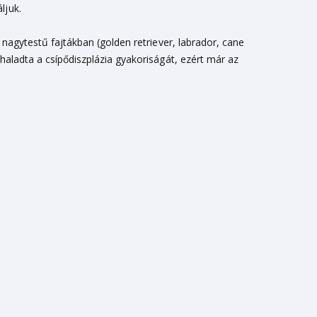
áljuk.
 nagytestű fajtákban (golden retriever, labrador, cane
haladta a csípődiszplázia gyakoriságát, ezért már az