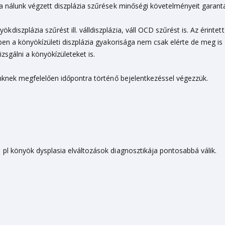
 a nálunk végzett diszplázia szűrések minőségi követelményeit garant
szplázia szűrést ill. válldiszplázia, váll OCD szűrést is. Az érintett
ben a könyökízületi diszplázia gyakorisága nem csak elérte de meg is 
zsgálni a könyökízületeket is.
dőnknek megfelelően időpontra történő bejelentkezéssel végezzük.
 pl könyök dysplasia elváltozások diagnosztikája pontosabbá válik.