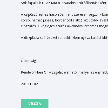
Sok fajtaklub ill. az MKOE hivatalos szűrőállomásaként
A csípőszűréshez hasonlóan rendszeresen végzünk könyökdi
corso, német juhász, border collie stb.) az utóbbi évek
előszűrés ill. végleges szűrés alkalmával érdemes megvi
A diszplázia szűréseket rendelőinkben nyitva tartási i
Újdonság!!
Rendelőnkben CT vizsgálat elérhető, mellyel az enyhébb
2019.12.02.
VISSZA