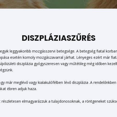
DISZPLÁZIASZŰRÉS
yák egyik leggyakoribb mozgásszervi betegsége. A betegség fiatal kor
kopása esetén komoly mozgászavarral járhat. Lényeges ezért már fia
csípőizületi diszplázia gyógyszeresen vagy műtétileg még időben keze
végzünk.
gy már meglévő vagy kialakulófélben lévő diszplázia .A rendelőnkben 
kat ébren adjuk haza.
it részletesen elmagyarázzuk a tulajdonosoknak, a röntgeneket szüksé