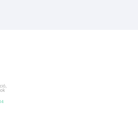
ció,
tok
34