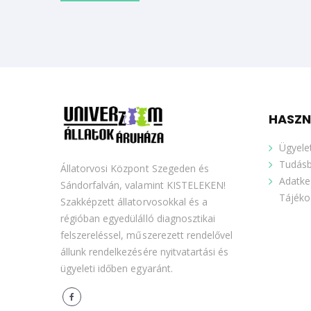
HASZN
Ügyele
Tudásb
Állatorvosi Központ Szegeden és
Adatke
Sándorfalván, valamint KISTELEKEN!
Tájéko
Szakképzett állatorvosokkal és a
régióban egyedülálló diagnosztikai
felszereléssel, műszerezett rendelővel
állunk rendelkezésére nyitvatartási és
ügyeleti időben egyaránt.