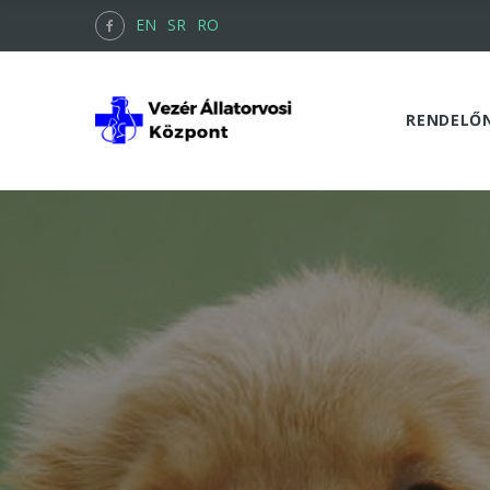
EN
SR
RO
RENDELŐ