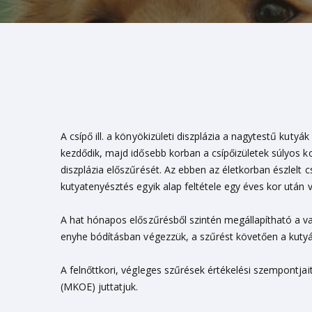
A csípő ill. a könyökizületi diszplázia a nagytestű kut
kezdődik, majd idősebb korban a csípőizületek súlyos 
diszplázia előszűrését. Az ebben az életkorban észlelt 
kutyatenyésztés egyik alap feltétele egy éves kor után 
A hat hónapos előszűrésből szintén megállapítható a va
enyhe bódításban végezzük, a szűrést követően a kutyá
A felnőttkori, végleges szűrések értékelési szempontja
(MKOE) juttatjuk.