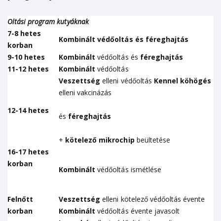
Oltási program kutyáknak
7
-
8
hetes
Kombinált védőoltás és
féreghajtás
korban
9
-
10
hetes
Kombinált
védőoltás és
féreghajtás
1
1
-1
2
hetes
Kombinált
védőoltás
Veszettség
elleni védőoltás
Kennel
köhögés
elleni vakcinázás
12-1
4
hetes
és
féreghajtás
+
kötelező
mikrochip
beültetése
16
-1
7 hetes
korban
Kombinált
védőoltás ismétlése
Felnőtt
Veszettség
elleni kötelező védőoltás évente
korban
Kombinált
védőoltás évente javasolt