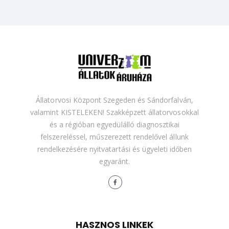
Állatorvosi Központ Szegeden és Sándorfalván,
valamint KISTELEKEN! Szakképzett állatorvosokkal
és a régióban egyedülálló diagnosztikai
felszereléssel, műszerezett rendelővel állunk
rendelkezésére nyitvatartási és ügyeleti időben
egyaránt.
HASZNOS LINKEK