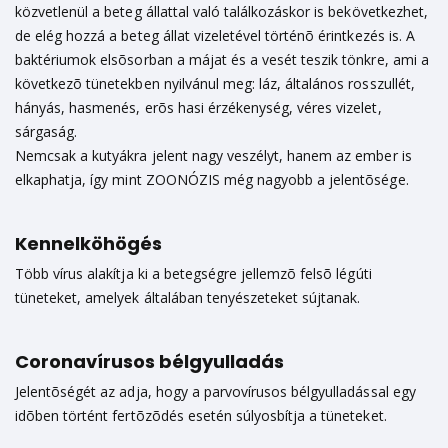
közvetlenül a beteg állattal való találkozáskor is bekövetkezhet,
de elég hozzá a beteg állat vizeletével történõ érintkezés is. A
baktériumok elsõsorban a májat és a vesét teszik tönkre, ami a
következõ tünetekben nyilvánul meg: láz, általános rosszullét,
hányás, hasmenés, erõs hasi érzékenység, véres vizelet,
sárgaság.
Nemcsak a kutyákra jelent nagy veszélyt, hanem az ember is
elkaphatja, így mint ZOONÓZIS még nagyobb a jelentõsége.
Kennelköhögés
Több vírus alakítja ki a betegségre jellemzõ felsõ légúti
tüneteket, amelyek általában tenyészeteket sújtanak.
Coronavírusos bélgyulladás
Jelentõségét az adja, hogy a parvovírusos bélgyulladással egy
idõben történt fertõzõdés esetén súlyosbítja a tüneteket.