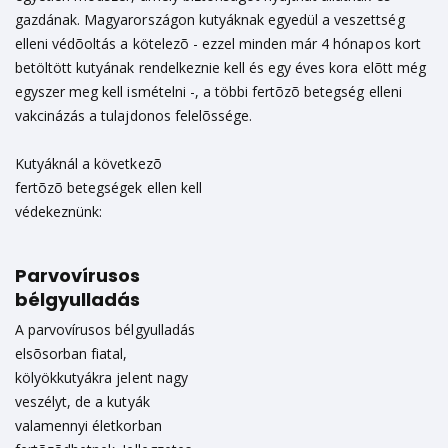
gazdának. Magyarországon kutyáknak egyedül a veszettség
elleni védõoltás a kötelezõ - ezzel minden már 4 hónapos kort
betöltött kutyának rendelkeznie kell és egy éves kora elõtt még
egyszer meg kell ismételni -, a többi fertõzõ betegség elleni
vakcinázás a tulajdonos felelõssége.
Kutyáknál a következõ
fertõzõ betegségek ellen kell
védekeznünk:
Parvovírusos
bélgyulladás
A parvovírusos bélgyulladás
elsõsorban fiatal,
kölyökkutyákra jelent nagy
veszélyt, de a kutyák
valamennyi életkorban