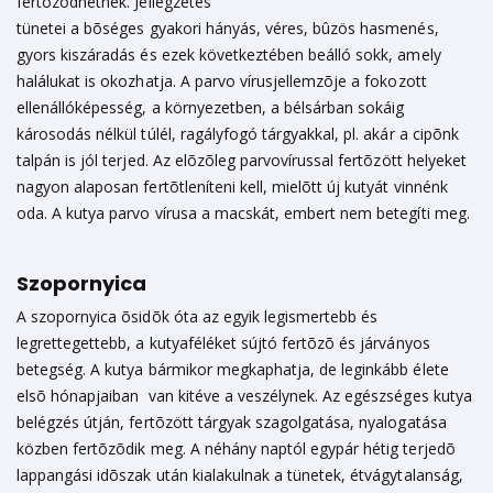
fertõzõdhetnek. Jellegzetes
tünetei a bõséges gyakori hányás, véres, bûzös hasmenés,
gyors kiszáradás és ezek következtében beálló sokk, amely
halálukat is okozhatja. A parvo vírusjellemzõje a fokozott
ellenállóképesség, a környezetben, a bélsárban sokáig
károsodás nélkül túlél, ragályfogó tárgyakkal, pl. akár a cipõnk
talpán is jól terjed. Az elõzõleg parvovírussal fertõzött helyeket
nagyon alaposan fertõtleníteni kell, mielõtt új kutyát vinnénk
oda. A kutya parvo vírusa a macskát, embert nem betegíti meg.
Szopornyica
A szopornyica õsidõk óta az egyik legismertebb és
legrettegettebb, a kutyaféléket sújtó fertõzõ és járványos
betegség. A kutya bármikor megkaphatja, de leginkább élete
elsõ hónapjaiban van kitéve a veszélynek. Az egészséges kutya
belégzés útján, fertõzött tárgyak szagolgatása, nyalogatása
közben fertõzõdik meg. A néhány naptól egypár hétig terjedõ
lappangási idõszak után kialakulnak a tünetek, étvágytalanság,