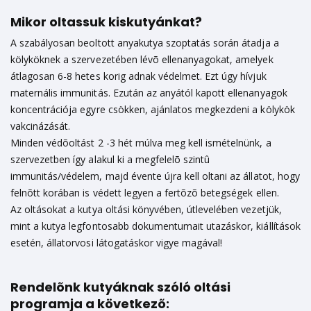
Mikor oltassuk kiskutyánkat?
A szabályosan beoltott anyakutya szoptatás során átadja a
kölyköknek a szervezetében lévõ ellenanyagokat, amelyek
átlagosan 6-8 hetes korig adnak védelmet. Ezt úgy hívjuk
maternális immunitás. Ezután az anyától kapott ellenanyagok
koncentrációja egyre csökken, ajánlatos megkezdeni a kölykök
vakcinázását.
Minden védõoltást 2 -3 hét múlva meg kell ismételnünk, a
szervezetben így alakul ki a megfelelõ szintû
immunitás/védelem, majd évente újra kell oltani az állatot, hogy
felnõtt korában is védett legyen a fertõzõ betegségek ellen.
Az oltásokat a kutya oltási könyvében, útlevelében vezetjük,
mint a kutya legfontosabb dokumentumait utazáskor, kiállítások
esetén, állatorvosi látogatáskor vigye magával!
Rendelõnk kutyáknak szóló oltási
programja a következõ: