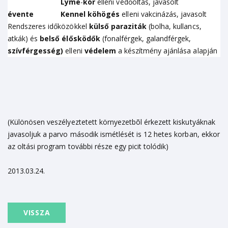
Lyme
-
kór
elleni védőoltás, javasolt
évente
Kennel
köhögés
elleni vakcinázás, javasolt
Rendszeres időközökkel
külső
paraziták
(bolha, kullancs,
atkák) és
belső
élősködők
(fonalférgek, galandférgek,
szívférgesség)
elleni
védelem
a készítmény ajánlása alapján
(Különösen veszélyeztetett környezetbõl érkezett kiskutyáknak
javasoljuk a parvo második ismétlését is 12 hetes korban, ekkor
az oltási program további része egy picit tolódik)
2013.03.24.
VISSZA