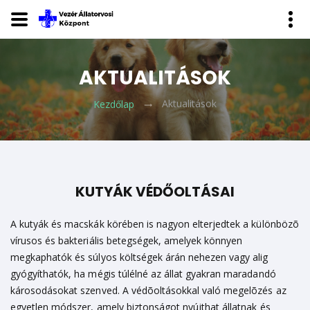
AKTUALITÁSOK
Aktualitások
Kezdőlap
KUTYÁK VÉDŐOLTÁSAI
A kutyák és macskák körében is nagyon elterjedtek a különbözõ
vírusos és bakteriális betegségek, amelyek könnyen
megkaphatók és súlyos költségek árán nehezen vagy alig
gyógyíthatók, ha mégis túlélné az állat gyakran maradandó
károsodásokat szenved. A védõoltásokkal való megelõzés az
egyetlen módszer, amely biztonságot nyújthat állatnak és